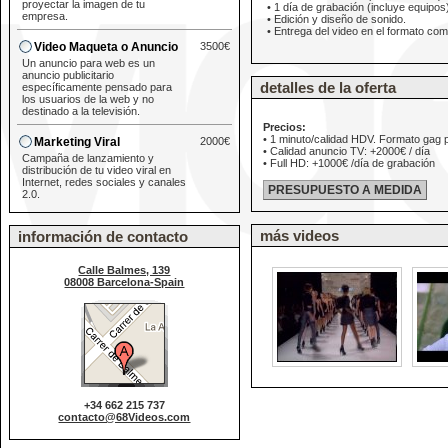
proyectar la imagen de tu
• 1 día de grabación (incluye equipos
empresa.
• Edición y diseño de sonido.
• Entrega del video en el formato com
Video Maqueta o Anuncio
3500€
Un anuncio para web es un
anuncio publicitario
detalles de la oferta
específicamente pensado para
los usuarios de la web y no
destinado a la televisión.
Precios:
• 1 minuto/calidad HDV. Formato gag p
Marketing Viral
2000€
• Calidad anuncio TV: +2000€ / día
Campaña de lanzamiento y
• Full HD: +1000€ /día de grabación
distribución de tu video viral en
Internet, redes sociales y canales
2.0.
más videos
información de contacto
Calle Balmes, 139
08008 Barcelona-Spain
+34 662 215 737
contacto@68Videos.com